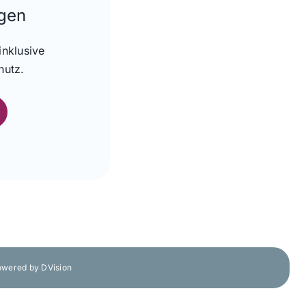
gen
nklusive
hutz.
wered by DVision